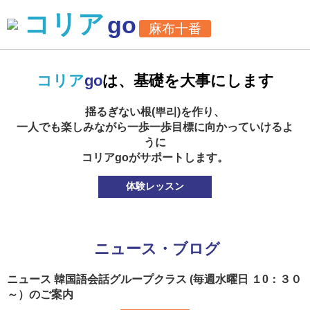
×
×
コリア
go
麻布十番
コリア
go
は、基礎を大事にします
揺るぎない根(뿌리)を作り、
一人でも楽しみながら一歩一歩目標に向かっていけるよ
うに
コリアgoがサポートします。
体験レッスン
ニュース・ブログ
ニュース
韓国語会話グループクラス (毎週水曜日 １0：３０
～）のご案内