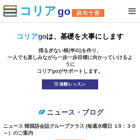
×
×
コリア
go
麻布十番
コリア
go
は、基礎を大事にします
揺るぎない根(뿌리)を作り、
一人でも楽しみながら一歩一歩目標に向かっていけるよ
うに
コリアgoがサポートします。
体験レッスン
ニュース・ブログ
ニュース
韓国語会話グループクラス (毎週水曜日 １0：３０
～）のご案内