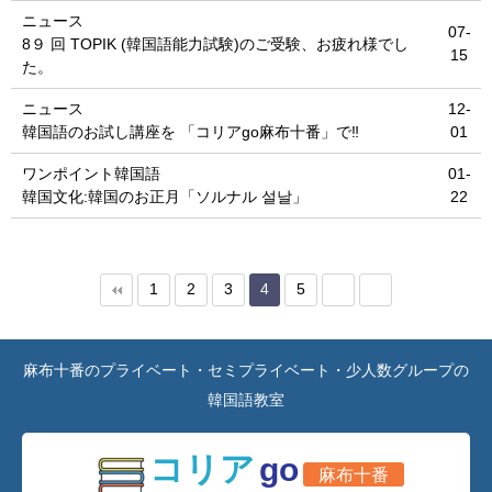
ニュース
07-
8９ 回 TOPIK (韓国語能力試験)のご受験、お疲れ様でし
15
た。
ニュース
12-
韓国語のお試し講座を 「コリアgo麻布十番」で‼
01
ワンポイント韓国語
01-
韓国文化:韓国のお正月「ソルナル 설날」
22
1
2
3
4
5
麻布十番のプライベート・セミプライベート・少人数グループの
韓国語教室
コリア
go
麻布十番