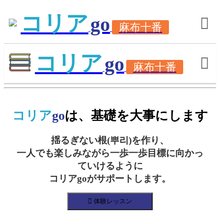
×
×
コリア
go
麻布十番
コリア
go
麻布十番
コリア
go
は、基礎を大事にします
揺るぎない根(뿌리)を作り、
一人でも楽しみながら一歩一歩目標に向かっ
ていけるように
コリアgoがサポートします。
体験レッスン