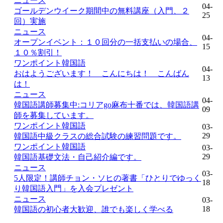
ニュース
04-
ゴールデンウイーク期間中の無料講座（入門、２
25
回）実施
ニュース
04-
オープンイベント：１０回分の一括支払いの場合、
15
１０％割引！
ワンポイント韓国語
04-
おはようございます！ こんにちは！ こんばん
13
は！
ニュース
04-
韓国語講師募集中:コリアgo麻布十番では、韓国語講
09
師を募集しています。
ワンポイント韓国語
03-
29
韓国語中級クラスの総合試験の練習問題です。
ワンポイント韓国語
03-
29
韓国語基礎文法・自己紹介編です。
ニュース
03-
5人限定！講師チョン・ソヒの著書「ひとりでゆっく
18
り韓国語入門」を入会プレゼント
ニュース
03-
18
韓国語の初心者大歓迎、誰でも楽しく学べる