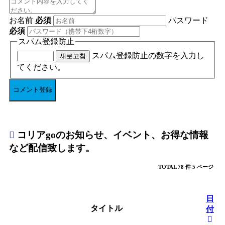
お名前
必須
パスワード
必須
スパム登録防止
スパム登録防止の数字を入力し
새로고침
てください。
コリアgoのお知らせ、イベント、お得な情報
など配信致します。
TOTAL 78 件
5 ページ
日
タイトル
付