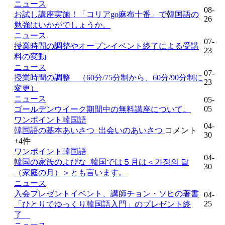
ニュース
08-
お試し講座実施！「コリアgo麻布十番」で韓国語の
26
勉強はいかがでしょうか。
ニュース
07-
授業時間の調整やオープンイベント終了による受講
23
料の変動
ニュース
07-
授業時間の調整 （60分/75分制から、60分/90分制に
23
変更）
ニュース
05-
05
ゴールデンウイーク期間中の無料講座について。
ワンポイント韓国語
04-
韓国語の基本あいさつ_出会いのあいさつ
コメント
30
+4
件
ワンポイント韓国語
04-
韓国の家族のよびな_韓国では５月は＜가정의 달
30
（家庭の月）＞とも言います。
ニュース
入会プレゼントイベント、講師チョン・ソヒの著書
04-
25
「ひとりでゆっくり韓国語入門」のプレゼント終
了