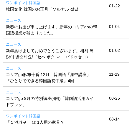
ワンポイント韓国語
01-22
韓国文化:韓国のお正月「ソルナル 설날」
ニュース
01-04
新春のお慶び申し上げます。新年のコリアgoの韓
国語授業が始まりました。
ニュース
01-02
新年あけましておめでとうございます。새해 복
많이 받으세요!（セヘ ポク マニ パドゥセヨ）
ニュース
11-29
コリアgo麻布十番 12月 韓国語「集中講座」
『ひとりでできる韓国語初中級』4回
ニュース
08-25
コリアgo 9月の特別講座(4回)「韓国語活用ガイ
ドブック」
ワンポイント韓国語
08-14
「１인가구」 は 1人用の家具？