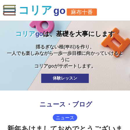
×
×
コリア
go
麻布十番
コリア
go
は、基礎を大事にします
揺るぎない根(뿌리)を作り、
一人でも楽しみながら一歩一歩目標に向かっていけるよ
うに
コリアgoがサポートします。
体験レッスン
ニュース・ブログ
ニュース
新年あけましておめでとうございま