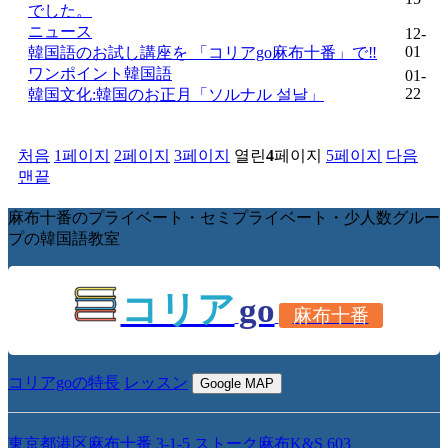
でした。
ニュース
12-
01
韓国語のお試し講座を 「コリアgo麻布十番」で‼
ワンポイント韓国語
01-
22
韓国文化:韓国のお正月「ソルナル 설날」
처음
1
페이지
2
페이지
3
페이지
열린
4
페이지
5
페이지
다음
맨끝
麻布十番のプライベート・セミプライベート・少人数グルー
プの韓国語教室
コリア
go
麻布十番
コリアgoの特長
レッスン
Google MAP
東京都港区麻布十番 3-1-5 ストーク麻布K&S 603