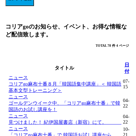
コリアgoのお知らせ、イベント、お得な情報な
ど配信致します。
TOTAL 78 件
4 ページ
日
タイトル
付
ニュース
07-
コリアgo麻布十番８月「韓国語集中講座」＜ 韓国語
15
基本文型トレーニング＞
ニュース
04-
ゴールデンウイーク中、「コリアgo麻布十番」で韓
22
国語のお試し講座を！
ニュース
04-
22
見つけました！ 紀伊国屋書店（新宿）にて。
ニュース
10-
21
「コリアgo麻布十番」で,韓国語お試し講座から