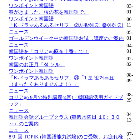
ワンポイント韓国語
03-
01
春がきました。桜の花を韓国語で。
ワンポイント韓国語
06-
11
「K-ドラマあるあるセリフ」②사랑해요! 좋아해요!
ニュース
05-
01
ゴールデンウイーク中の韓国語お試し講座のご案内
ニュース
04-
01
韓国語を「コリアgo麻布十番」で！
ワンポイント韓国語
02-
02
韓国のお正月「설 ソル」
ワンポイント韓国語
08-
「K-ドラマあるあるセリフ」③「1 도 없거든요!
09
（まったくありませんよ！）」
ニュース
08-
コリアgo 9月の特別講座(4回)「韓国語活用ガイドブ
25
ック」
ニュース
04-
韓国語会話グループクラス (毎週水曜日 １0：３０
13
～）のご案内
ニュース
07-
8９ 回 TOPIK (韓国語能力試験)のご受験、お疲れ様
15