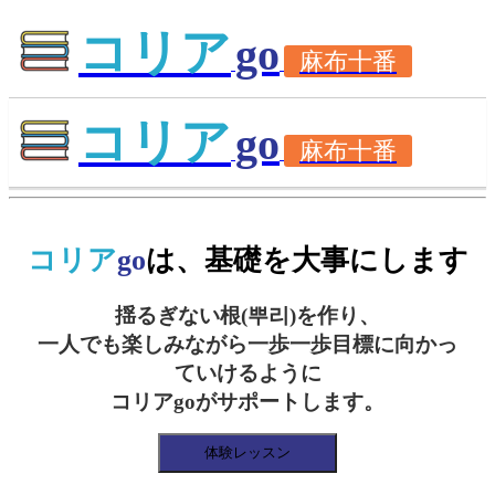
コリア
go
麻布十番
コリア
go
麻布十番
コリア
go
は、基礎を大事にします
揺るぎない根(뿌리)を作り、
一人でも楽しみながら一歩一歩目標に向かっ
ていけるように
コリアgoがサポートします。
体験レッスン