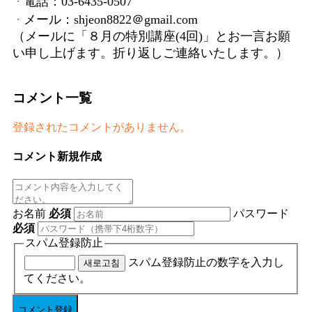
ᆞ電話：03-6435-0507
ᆞメール：shjeon8822＠gmail.com
（メールに「８月の特別講座(4回)」とお一言お願
い申し上げます。折り返しご連絡いたします。）
コメント一覧
登録されたコメントがありません。
コメント新規作成
お名前
必須
パスワード
必須
スパム登録防止
スパム登録防止の数字を入力し
새로고침
てください。